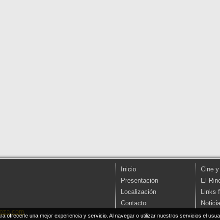
Inicio
Cine y
Presentación
El Rin
Localización
Links 
Contacto
Notici
goza.com
ara ofrecerle una mejor experiencia y servicio. Al navegar o utilizar nuestros servicios el us