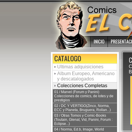
C
Ultimas adquisiciones
B
Album Europeo, Americano
y descatalogados
Colecciones Completas
01 / Marvel (Forum y Panini)
Colecciones de comics, de lotes y de
prestigios
02 / DC Y VERTIGO(Zinco, Norma,
ECC y Planeta, Bruguera, Rollan...)
03 / Otras Tomos y Comic-Books
(Toutain, Glenat, Vid, Panini, Forum :
Eclipse...)
04 / Norma, Ed.b, Image, World