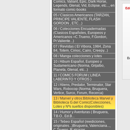
Comics, Valiant, Epic, Dark Horse,
Legends, Glenat, Vid, Eclipse, etc..., en
Edi
formato comic-books
05 / Clasicos Americanos (TARZAN,
PRINCIPE VALIENTE, FLASH
GORDON , ETC...)
06 / Colecciones Encuadernadas
(Clasicos Españoles, Europeos y
Americanos =C.Trueno, F.Gordon,
Pr.Valiente...)
07 / Revistas ( El Vibora, 1984, Zona
84, Totem, Cimoc, Cairo, Creepy...)
08 / Manga colecciones y lotes
D
10 / Album Español, Europeo y
Sudamericano (Norma, Grijalbo,
Planeta, Glenat, etc...)
11 / COMICS FORUM ( LINEA
LABERINTO Y OTROS )
12 / Aliens, Predator, Terminator, Star
Wars, Robocop (Norma, Bruguera,
Vertice, Surco, Forum, Recerca)
13 / Marvel y otros:Biblioteca Marvel y
Biblioteca G.del Comic(Colecciones,
Lotes y Nºs sueltos disponibles)
14 / Humor y Aventuras ( Bruguera,
T:B.O., Ed.B...
15 / Tebeo Español (reediciones,
originales...)Bruguera, Valenciana...,
C.Trueno, R.alcazar...