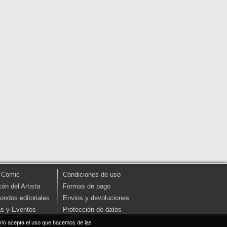
 Comic
Condiciones de uso
cón del Artista
Formas de pago
fondos editoriales
Envios y devoluciones
as y Eventos
Protección de datos
uario acepta el uso que hacemos de las
cerrar mensaje