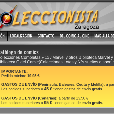
olecciones Completas
»
13 / Marvel y otros:Biblioteca Marvel y
iblioteca G.del Comic(Colecciones,Lotes y Nºs sueltos disponib
IMPORTANTE:
Pedido mínimo
19.95 €
GASTOS DE ENVÍO (Peninsula, Baleares, Ceuta y Melilla):
a par
45 €
Los pedidos superiores a
tienen gastos de envío
gratis.
GASTOS DE ENVÍO (Canarias):
a partir de 13.50 €
95 €
Los pedidos superiores a
tienen gastos de envío
gratis.