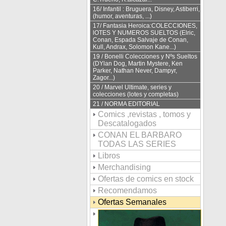
16/ Infantil : Bruguera, Disney, Astiberri,
(humor, aventuras, ...)
17/ Fantasia Heroica:COLECCIONES,
lOTES Y NUMEROS SUELTOS (Elric,
Conan, Espada Salvaje de Conan,
Kull, Andrax, Solomon Kane...)
19 / Bonelli Colecciones y Nºs Sueltos
(DYlan Dog, Martin Mystere, Ken
Parker, Nathan Never, Dampyr,
Zagor...)
20 / Marvel Ultimate, series y
colecciones (lotes y completas)
21 / NORMA EDITORIAL
Comics ,revistas , tomos y
Descatalogados
CONAN EL BARBARO
TODAS LAS SERIES
Libros
Merchandising
Ofertas de comics en stock
Recomendamos
Ofertas Semanales