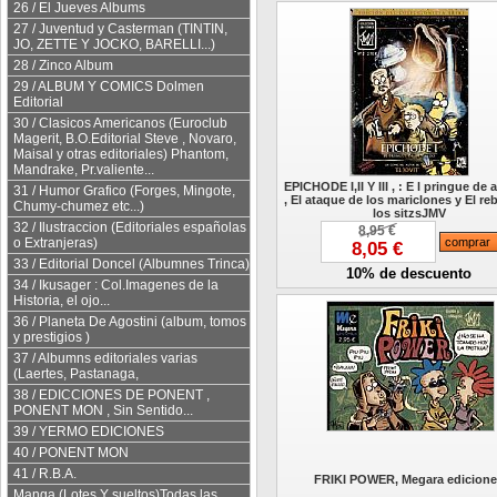
26 / El Jueves Albums
27 / Juventud y Casterman (TINTIN,
JO, ZETTE Y JOCKO, BARELLI...)
28 / Zinco Album
29 / ALBUM Y COMICS Dolmen
Editorial
30 / Clasicos Americanos (Euroclub
Magerit, B.O.Editorial Steve , Novaro,
Maisal y otras editoriales) Phantom,
Mandrake, Pr.valiente...
EPICHODE I,II Y III , : E l pringue de 
31 / Humor Grafico (Forges, Mingote,
, El ataque de los mariclones y El re
Chumy-chumez etc...)
los sitzsJMV
32 / Ilustraccion (Editoriales españolas
8,95 €
o Extranjeras)
8,05 €
33 / Editorial Doncel (Albumnes Trinca)
10% de descuento
34 / Ikusager : Col.Imagenes de la
Historia, el ojo...
36 / Planeta De Agostini (album, tomos
y prestigios )
37 / Albumns editoriales varias
(Laertes, Pastanaga,
38 / EDICCIONES DE PONENT ,
PONENT MON , Sin Sentido...
39 / YERMO EDICIONES
40 / PONENT MON
41 / R.B.A.
FRIKI POWER, Megara edicion
Manga (Lotes Y sueltos)Todas las