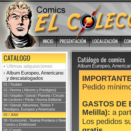
Album Europeo, America
Ultimas adquisiciones
Album Europeo, Americano
IMPORTANTE
y descatalogados
01 / Toutain
Pedido mínim
02 / Norma ( Albums y Prestigios)
03 / Grijalbo / Salvat / Planeta / Circulo
de Lectores / Pilote / Norma Editorial
GASTOS DE EN
04 / Glenat, Albumnes, Tomos Y
Prestigios, Europeo y Americano
Melilla):
a part
05 / JMW
Los pedidos s
06 / Eurocomic , Nueva Frontera o New
Comics y Distrinovel
gratis.
08 / Casals