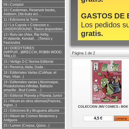
09 / Complot
10 / Casterman, Reservoir books,
GASTOS DE E
Astiberri, Dib-buks ect....
11 / Ediciones la Torre
Los pedidos s
12 / La Cupula = Coleccion x ,
UNDERGROUND, Titulos disponibles
gratis.
13 / Buru lan (Alex, Rip Kirby,
Pr.Valiente, Kendall, ...)Tomos y
Fasciculos
14 / DOEDYTORES
(NIPPUR...)BRECCIA, ROBIN WOOD,
Página 1 de 2
TRILLO...
15 / Vertigo D.C Norma Editorial
16 / Recerca, Aleta, Dude...
18 / Editoriales Varias (Colihue, el
Pais, Vilan...)
19 / Editoriales varias ( Alcornoque,
Produkziones infinitas, Batracio
amarillo , Brut Comix.... )
20 / Editorial Planeta y Planeta Junior
21 / Album en otros idiomas(Frances,
Ingles...)
COLECCION JMV COMICS : BOK 
22 / Ediciones B y Bruguera albums
23 / Album de Cromos Modernos y
4,5 €
Antiguos
25 / Lumen (Crepax, Quino...)