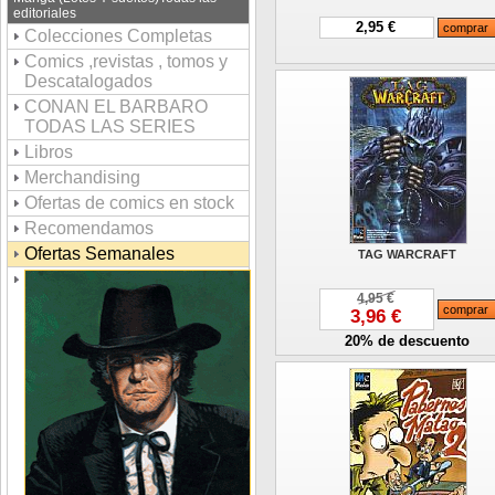
editoriales
2,95 €
Colecciones Completas
Comics ,revistas , tomos y
Descatalogados
CONAN EL BARBARO
TODAS LAS SERIES
Libros
Merchandising
Ofertas de comics en stock
Recomendamos
Ofertas Semanales
TAG WARCRAFT
4,95 €
3,96 €
20% de descuento