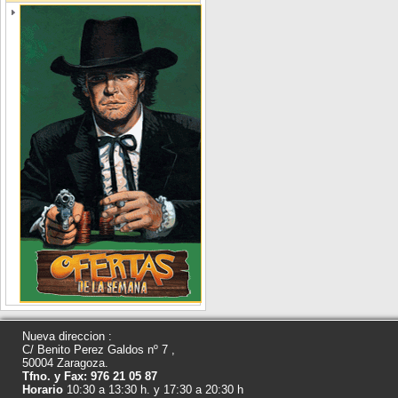
Nueva direccion :
C/ Benito Perez Galdos nº 7 ,
50004 Zaragoza.
Tfno. y Fax: 976 21 05 87
Horario
10:30 a 13:30 h. y 17:30 a 20:30 h