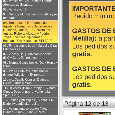
02 / Vertice vol. 2 y Formato Grande
:Hombre de Bronce...
IMPORTANTE
03 / Vertice vol. 3
Pedido mínim
04 / Surco y Mundicomics , sueltos y en
retapados.
05 / Bruguera , E.B., Planeta de
Agostini ( Aventuras y Superheroes=
GASTOS DE EN
C.Trueno, Jabato, El Guerrero del
Antifaz, Roberto Alcazar y Pedrin,
Melilla):
a part
Joyas Juveniles, Spiderman,
Batman...)Qle Mortadelo, ZIPI ZAPE ...
Los pedidos s
06 / Forum comic-book ( Marvel y Otras
Editoriales )
gratis.
07 / Zinco y Bruguera comic-books
(D.C y Otras Editoriales)
08 / Norma Comic-books (Dark Horse y
Otras)
GASTOS DE E
09 / World Comics Comic-books
(Image, Wildstorm, Extreme...)
Los pedidos s
10 / mc, Quality Comics, Dalmau,
gratis.
Glenat, Dude y otras
11 / Revistas (1984, Creepy, El Vibora ,
Cimoc, Dossier negro, Vampirella,
Spirit, etc...)
13 / Tomos y prestigios ( Glenat , SM,
Página 12 de 13
Dude, AvatarDrakul, ect....
14 / Valenciana coleccion Piloto,
Humor (Pumby, Pumby Libros