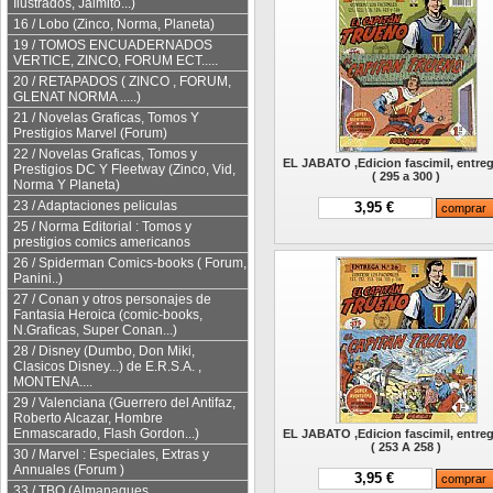
Ilustrados, Jaimito...)
16 / Lobo (Zinco, Norma, Planeta)
19 / TOMOS ENCUADERNADOS
VERTICE, ZINCO, FORUM ECT.....
20 / RETAPADOS ( ZINCO , FORUM,
GLENAT NORMA .....)
21 / Novelas Graficas, Tomos Y
Prestigios Marvel (Forum)
22 / Novelas Graficas, Tomos y
EL JABATO ,Edicion fascimil, entre
Prestigios DC Y Fleetway (Zinco, Vid,
( 295 a 300 )
Norma Y Planeta)
23 / Adaptaciones peliculas
3,95 €
25 / Norma Editorial : Tomos y
prestigios comics americanos
26 / Spiderman Comics-books ( Forum,
Panini..)
27 / Conan y otros personajes de
Fantasia Heroica (comic-books,
N.Graficas, Super Conan...)
28 / Disney (Dumbo, Don Miki,
Clasicos Disney...) de E.R.S.A. ,
MONTENA....
29 / Valenciana (Guerrero del Antifaz,
Roberto Alcazar, Hombre
Enmascarado, Flash Gordon...)
EL JABATO ,Edicion fascimil, entre
( 253 A 258 )
30 / Marvel : Especiales, Extras y
Annuales (Forum )
3,95 €
33 / TBO (Almanaques,