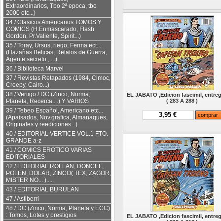
Extraordinarios, Tbo 2ª epoca, tbo
2000 etc...)
34 / Clasicos Americanos TOMOS Y
COMICS (H.Enmascarado, Flash
Gordon, Pr.Valiente, Spirit...)
35 / Toray, Ursus, riego, Ferma ect...
(Hazañas Belicas, Relatos de Guerra,
Agente secreto , ...)
36 / Biblioteca Marvel
37 / Revistas Retapados (1984, Cimoc,
Creepy, Cairo...)
38 / Vertigo / DC (Zinco, Norma,
EL JABATO ,Edicion fascimil, entre
( 283 A 288 )
Planeta, Recerca....) Y VARIOS
39 / Tebeo Español, Americano etc...
3,95 €
(Apaisados, Nov.grafica, Almanaques,
Originales y reediciones...)
40 / EDITORIAL VERTICE VOL.1 FTO.
GRANDE a-z
41 / COMICS EROTICO VARIAS
EDITORIALES
42 / EDITORIAL ROLLAN, DONCEL,
POLEN, DOLAR, ZINCO( TEX, ZAGOR,
MISTER NO... ).....
43 / EDITORIAL BURULAN
47 / Astiberri
48 / DC (Zinco, Norma, Planeta y ECC)
: Tomos, Lotes y prestigios
EL JABATO ,Edicion fascimil, entre