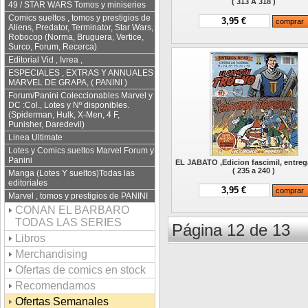
( 313 A 318 )
49 / STAR WARS Tomos y miniseries
Comics sueltos , tomos y prestigios de
3,95 €
Aliens, Predator, Terminator, Star Wars,
Robocop (Norma, Bruguera, Vertice,
Surco, Forum, Recerca)
Editorial Vid , Ivrea ,
ESPECIALES , EXTRAS Y ANNUALES
MARVEL DE GRAPA, ( PANINI )
Forum/Panini Coleccionables Marvel y
DC :Col., Lotes y Nº disponibles.
(Spiderman, Hulk, X-Men, 4 F,
Punisher, Daredevil)
Linea Ultimate
Lotes y Comics sueltos Marvel Forum y
Panini
EL JABATO ,Edicion fascimil, entreg
( 235 a 240 )
Manga (Lotes Y sueltos)Todas las
editoriales
3,95 €
Marvel , tomos y prestigios de PANINI
CONAN EL BARBARO
TODAS LAS SERIES
Página 12 de 13
Libros
Merchandising
Ofertas de comics en stock
Recomendamos
Ofertas Semanales