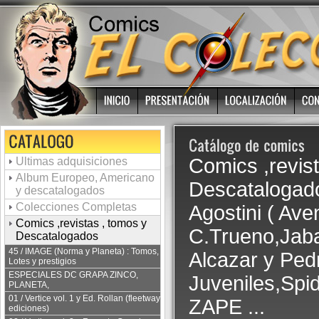
Comics ,revis
Ultimas adquisiciones
Album Europeo, Americano
Descataloga
y descatalogados
Colecciones Completas
Agostini ( Av
Comics ,revistas , tomos y
C.Trueno,Jaba
Descatalogados
45 / IMAGE (Norma y Planeta) : Tomos,
Alcazar y Ped
Lotes y prestigios
ESPECIALES DC GRAPA ZINCO,
Juveniles,Spi
PLANETA,
01 / Vertice vol. 1 y Ed. Rollan (fleetway
ZAPE ...
ediciones)