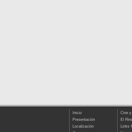
Inicio
Cine y
Presentación
El Rin
Localización
Links 