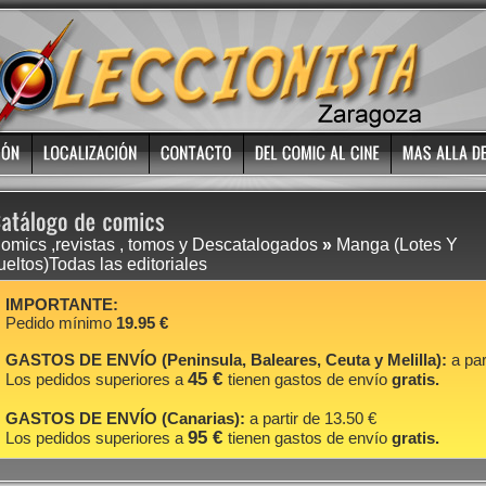
omics ,revistas , tomos y Descatalogados
»
Manga (Lotes Y
ueltos)Todas las editoriales
IMPORTANTE:
Pedido mínimo
19.95 €
GASTOS DE ENVÍO (Peninsula, Baleares, Ceuta y Melilla):
a par
45 €
Los pedidos superiores a
tienen gastos de envío
gratis.
GASTOS DE ENVÍO (Canarias):
a partir de 13.50 €
95 €
Los pedidos superiores a
tienen gastos de envío
gratis.