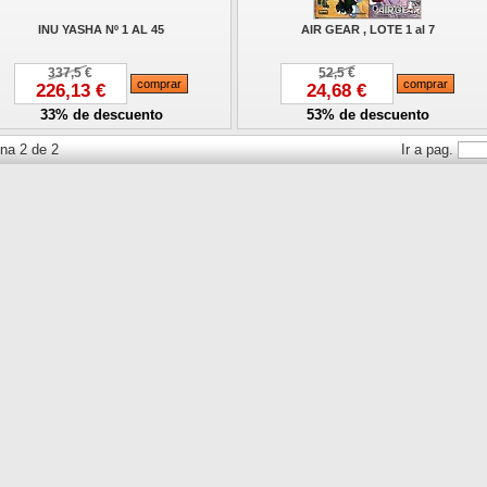
INU YASHA Nº 1 AL 45
AIR GEAR , LOTE 1 al 7
337,5 €
52,5 €
226,13 €
24,68 €
33% de descuento
53% de descuento
na 2 de 2
Ir a pag.