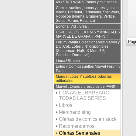
49 / STAR WARS Tomos y miniseries
Comics sueltos , tomos y prestigios de
Aliens, Predator, Terminator, Star Wars,
Robocop (Norma, Bruguera, Vertice,
Surco, Forum, Recerca)
Editorial Vid , Ivrea ,
ESPECIALES , EXTRAS Y ANNUALES
MARVEL DE GRAPA, ( PANINI )
Pági
Forum/Panini Coleccionables Marvel y
DC :Col., Lotes y Nº disponibles.
(Spiderman, Hulk, X-Men, 4 F,
Punisher, Daredevil)
Linea Ultimate
Lotes y Comics sueltos Marvel Forum y
Panini
Manga (Lotes Y sueltos)Todas las
editoriales
Marvel , tomos y prestigios de PANINI
CONAN EL BARBARO
TODAS LAS SERIES
Libros
Merchandising
Ofertas de comics en stock
Recomendamos
Ofertas Semanales