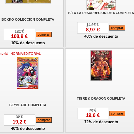
B´TX LA RESURRECION DE X COMPLETA
BOKKO COLECCION COMPLETA
14,95 €
8,97 €
121 €
108,9 €
40% de descuento
10% de descuento
torial:
NORMA EDITORIAL
TIGRE & DRAGON COMPLETA
BEYBLADE COMPLETA
70 €
19,6 €
32 €
19,2 €
72% de descuento
40% de descuento