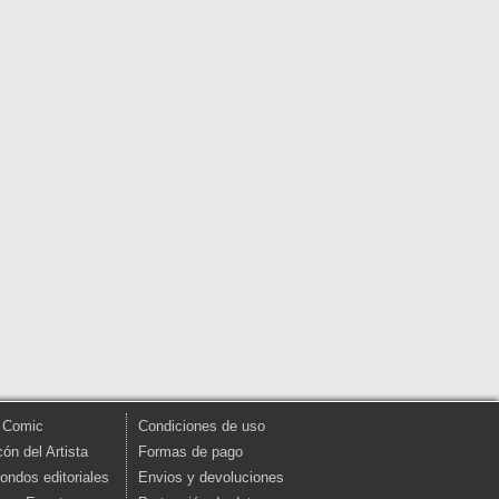
 Comic
Condiciones de uso
cón del Artista
Formas de pago
fondos editoriales
Envios y devoluciones