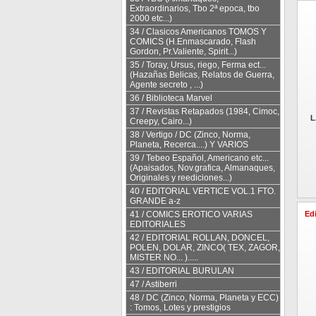
Extraordinarios, Tbo 2ª epoca, tbo
2000 etc...)
34 / Clasicos Americanos TOMOS Y
COMICS (H.Enmascarado, Flash
Gordon, Pr.Valiente, Spirit...)
35 / Toray, Ursus, riego, Ferma ect...
(Hazañas Belicas, Relatos de Guerra,
Agente secreto , ...)
36 / Biblioteca Marvel
37 / Revistas Retapados (1984, Cimoc,
L
Creepy, Cairo...)
38 / Vertigo / DC (Zinco, Norma,
Planeta, Recerca....) Y VARIOS
39 / Tebeo Español, Americano etc...
(Apaisados, Nov.grafica, Almanaques,
Originales y reediciones...)
40 / EDITORIAL VERTICE VOL.1 FTO.
GRANDE a-z
Edi
41 / COMICS EROTICO VARIAS
EDITORIALES
42 / EDITORIAL ROLLAN, DONCEL,
POLEN, DOLAR, ZINCO( TEX, ZAGOR,
MISTER NO... ).....
43 / EDITORIAL BURULAN
47 / Astiberri
48 / DC (Zinco, Norma, Planeta y ECC)
: Tomos, Lotes y prestigios