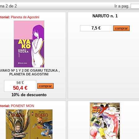
na 2 de 2
Ir a pag.
NARUTO n. 1
torial:
Planeta de Agostini
7,5 €
AYAKO Nº 1 Y 2 DE OSAMU TEZUKA ,
PLANETA DE AGOSTINI
56 €
50,4 €
10% de descuento
torial:
PONENT MON