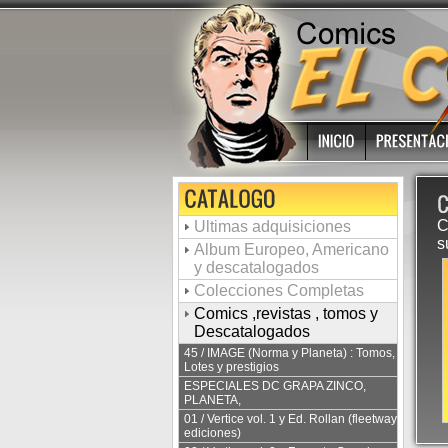
C
Ultimas adquisiciones
s
Album Europeo, Americano
y descatalogados
Colecciones Completas
Comics ,revistas , tomos y
Descatalogados
45 / IMAGE (Norma y Planeta) : Tomos,
Lotes y prestigios
ESPECIALES DC GRAPA ZINCO,
PLANETA,
01 / Vertice vol. 1 y Ed. Rollan (fleetway
ediciones)