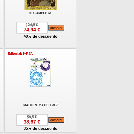
IS COMPLETA
124,9 €
74,94 €
40% de descuento
Editorial:
IVREA
MAHOROMATIC 1 al 7
59,5 €
38,67 €
35% de descuento