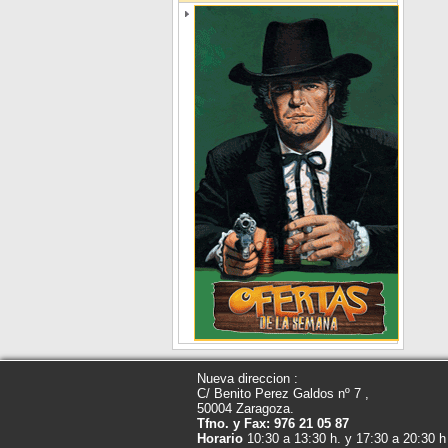
Nueva direccion :
C/ Benito Perez Galdos nº 7 ,
50004 Zaragoza.
Tfno. y Fax: 976 21 05 87
Horario
10:30 a 13:30 h. y 17:30 a 20:30 h