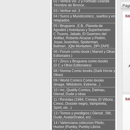
02 / Vertice vol. 2 y Formato Grande
:Hombre de Bronce...
Pági
03 / Vertice vol. 3
Edi
04 / Surco y Mundicomics , sueltos y en
retapados.
05 / Bruguera , E.B., Planeta de
Agostini ( Aventuras y Superheroes=
C.Trueno, Jabato, El Guerrero del
Antifaz, Roberto Alcazar y Pedrin,
Joyas Juveniles, Spiderman,
Batman...)Qle Mortadelo, ZIPI ZAPE ...
06 / Forum comic-book ( Marvel y Otras
Editoriales )
07 / Zinco y Bruguera comic-books
(D.C y Otras Editoriales)
08 / Norma Comic-books (Dark Horse y
Otras)
09 / World Comics Comic-books
(Image, Wildstorm, Extreme...)
10 / mc, Quality Comics, Dalmau,
Glenat, Dude y otras
Edi
11 / Revistas (1984, Creepy, El Vibora ,
Cimoc, Dossier negro, Vampirella,
Spirit, etc...)
13 / Tomos y prestigios ( Glenat , SM,
Dude, AvatarDrakul, ect....
14 / Valenciana coleccion Piloto,
Humor (Pumby, Pumby Libros