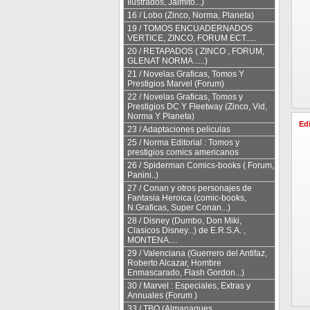
Ilustrados, Jaimito...)
16 / Lobo (Zinco, Norma, Planeta)
19 / TOMOS ENCUADERNADOS
VERTICE, ZINCO, FORUM ECT.....
20 / RETAPADOS ( ZINCO , FORUM,
GLENAT NORMA .....)
21 / Novelas Graficas, Tomos Y
Prestigios Marvel (Forum)
22 / Novelas Graficas, Tomos y
Prestigios DC Y Fleetway (Zinco, Vid,
Norma Y Planeta)
Edi
23 / Adaptaciones peliculas
25 / Norma Editorial : Tomos y
prestigios comics americanos
26 / Spiderman Comics-books ( Forum,
Panini..)
27 / Conan y otros personajes de
Fantasia Heroica (comic-books,
N.Graficas, Super Conan...)
28 / Disney (Dumbo, Don Miki,
Clasicos Disney...) de E.R.S.A. ,
MONTENA....
29 / Valenciana (Guerrero del Antifaz,
Roberto Alcazar, Hombre
Enmascarado, Flash Gordon...)
30 / Marvel : Especiales, Extras y
Annuales (Forum )
33 / TBO (Almanaques,