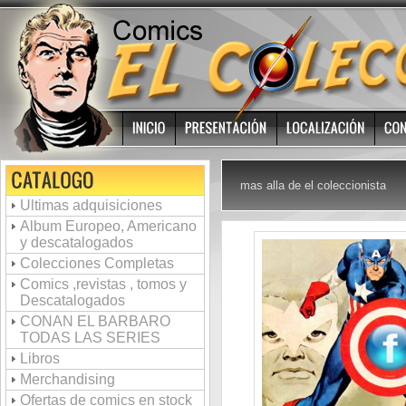
mas alla de el coleccionista
Ultimas adquisiciones
Album Europeo, Americano
y descatalogados
Colecciones Completas
Comics ,revistas , tomos y
Descatalogados
CONAN EL BARBARO
TODAS LAS SERIES
Libros
Merchandising
Ofertas de comics en stock